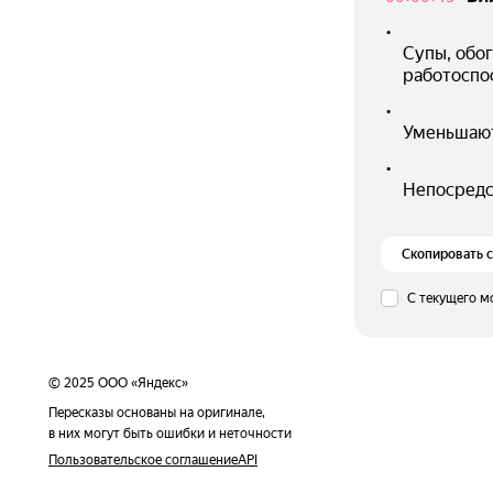
•
Супы, обо
работоспо
•
Уменьшают
•
Непосредст
Скопировать 
С текущего м
© 2025 ООО «Яндекс»
Пересказы основаны на оригинале,
в них могут быть ошибки и неточности
Пользовательское соглашение
API