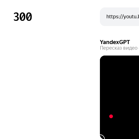
YandexGPT
Пересказ видео