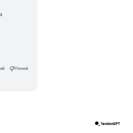
 
ий
Плохой
YandexGPT