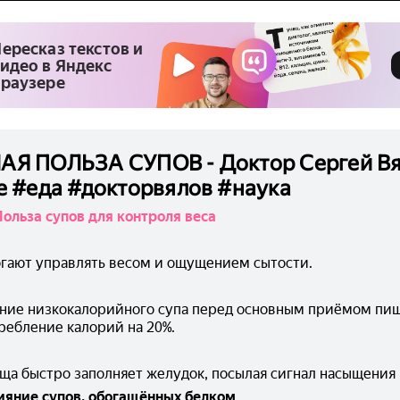
ересказ текстов и
идео в Яндекс
раузере
АЯ ПОЛЬЗА СУПОВ - Доктор Сергей В
е #еда #докторвялов #наука
Польза супов для контроля веса
гают управлять весом и ощущением сытости.
ние низкокалорийного супа перед основным приёмом пищ
ребление калорий на 20%.
ща быстро заполняет желудок, посылая сигнал насыщения 
ияние супов, обогащённых белком