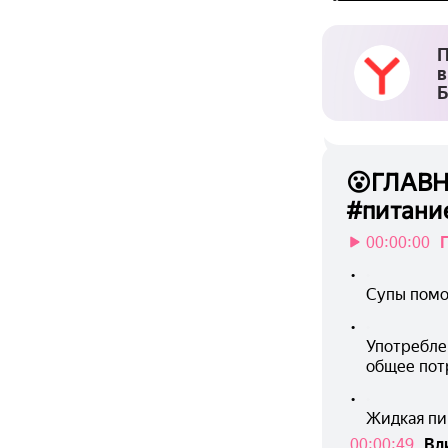
П
в
Б
😮ГЛАВН
#питани
00:00:00
•
Супы помо
•
Употребле
общее пот
•
Жидкая пи
00:00:49
Вл