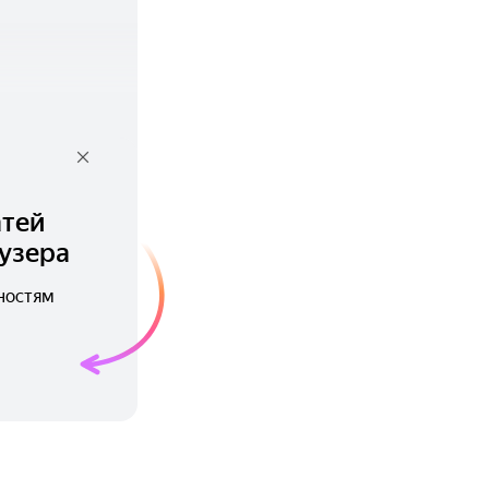
атей
узера
ностям