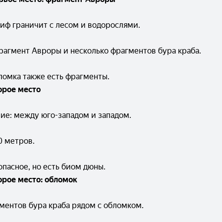
иф граничит с лесом и водорослями.
рагмент Авроры и несколько фрагментов бура краба.
ломка также есть фрагменты.
орое место
ие: между юго-западом и западом.
0 метров.
пасное, но есть биом дюны.
орое место: обломок
ментов бура краба рядом с обломком.