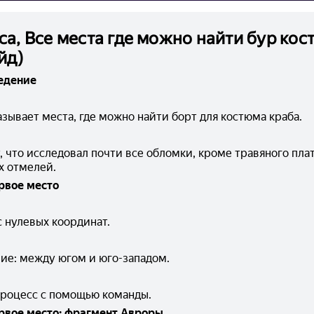
ca, Все места где можно найти бур ко
йд)
едение
зывает места, где можно найти борт для костюма краба.
 что исследовал почти все обломки, кроме травяного плат
х отмелей.
рвое место
с нулевых координат.
ие: между югом и юго-западом.
процесс с помощью команды.
рвое место: фрагмент Авроры