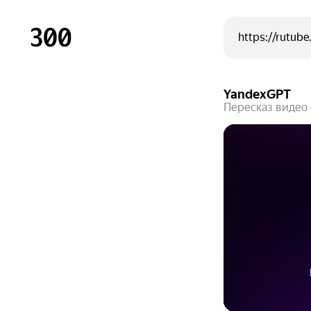
YandexGPT
Пересказ видео