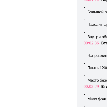
•
Большой р
•
Находит ф
•
Внутри об
00:02:36
Вт
•
Направлен
•
Плыть 120
•
Место безо
00:03:29
Вт
•
Мало фраг
•