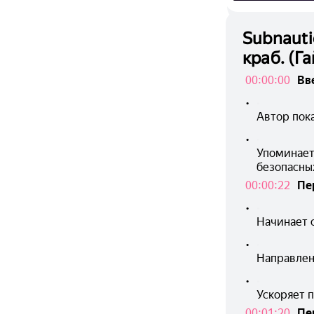
Subnauti
краб. (Га
00:00:00
Вв
•
Автор пока
•
Упоминает,
безопасны
00:00:22
Пе
•
Начинает 
•
Направлен
•
Ускоряет 
00:01:20
Пе