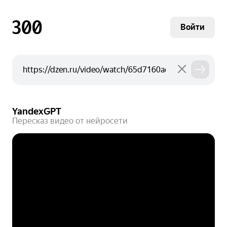
Войти
YandexGPT
Пересказ видео от нейросети