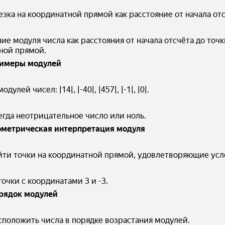
зка на координатной прямой как расстояние от начала отс
е модуля числа как расстояния от начала отсчёта до точки
ной прямой.
имеры модулей
улей чисел: |14|, |-40|, |457|, |-1|, |0|.
егда неотрицательное число или ноль.
ометрическая интерпретация модуля
йти точки на координатной прямой, удовлетворяющие усло
очки с координатами 3 и -3.
рядок модулей
асположить числа в порядке возрастания модулей.