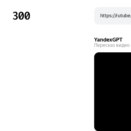
YandexGPT
Пересказ видео