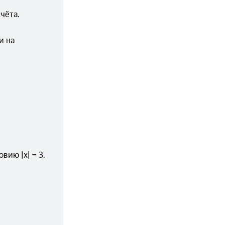
чёта.
 на 
вию |x| = 3.