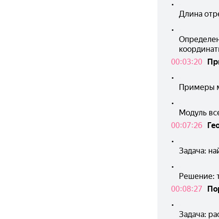
•
Длина отре
•
Определени
координат
00:03:20
Пр
•
Примеры мод
•
Модуль вс
00:07:26
Ге
•
Задача: на
•
Решение: т
00:08:27
По
•
Задача: р