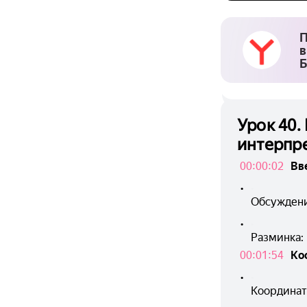
П
в
Б
Урок 40.
интерпре
00:00:02
Вв
•
Обсуждени
•
Разминка:
00:01:54
Ко
•
Координат