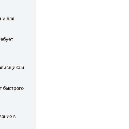
и для 
ебует 
аливщика и 
 быстрого 
ание в 