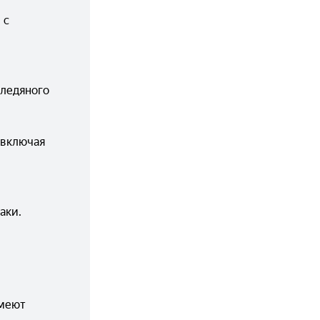
с 
ледяного 
включая 
аки.
меют 