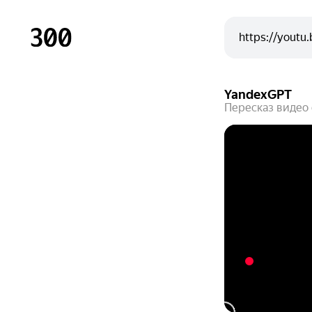
YandexGPT
Пересказ видео