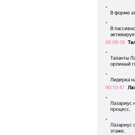
•
В форме ат
•
В пассивно
активируе
00:09:39
Та
•
Таланты Л
орлиный гл
•
Лидерка на
00:10:47
Ла
•
Лазариус 
процесс.
•
Лазариус 
этаже.