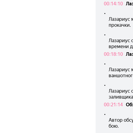
00:14:10
Ла
•
Лазариус 
прокачки.
•
Лазариус 
времени д
00:18:10
Ла
•
Лазариус 
ваншотног
•
Лазариус 
заливщика
00:21:14
Об
•
Автор обс
бою.