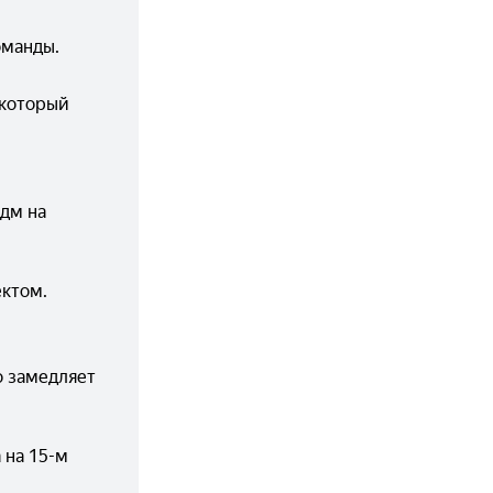
оманды.
который 
м на 
ектом.
 замедляет 
на 15-м 