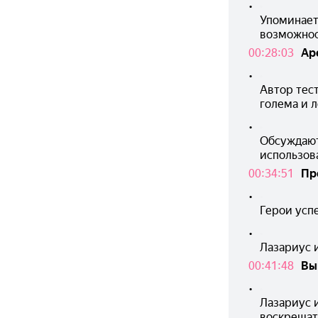
•
Упоминаетс
возможнос
00:28:03
Ар
•
Автор тест
голема и л
•
Обсуждают
использов
00:34:51
Пр
•
Герои усп
•
Лазариус 
00:41:48
Вы
•
Лазариус 
воскрешат