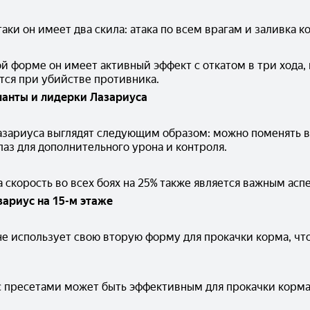
аки он имеет два скила: атака по всем врагам и заливка к
й форме он имеет активный эффект с откатом в три хода, 
тся при убийстве противника.
ланты и лидерки Лазариуса
азариуса выглядят следующим образом: можно поменять вд
аз для дополнительного урона и контроля.
 скорость во всех боях на 25% также является важным асп
зариус на 15-м этаже
не использует свою вторую форму для прокачки корма, что
с пресетами может быть эффективным для прокачки корма 