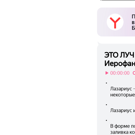
П
в
Б
ЭТО ЛУЧ
Иерофан
00:00:00
•
Лазариус -
некоторые
•
Лазариус и
•
В форме по
заливка к