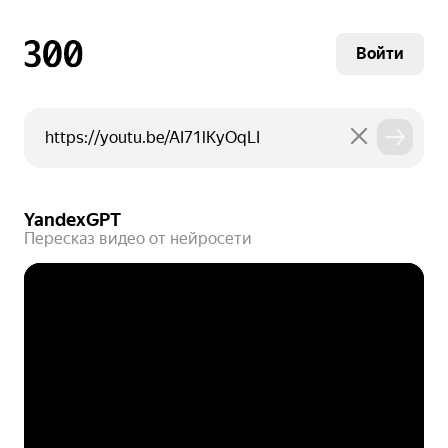
Войти
YandexGPT
Пересказ видео от нейросети